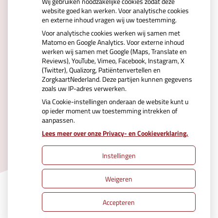
Wij gebruiken noodzakelijke cookies zodat deze
website goed kan werken. Voor analytische cookies
en externe inhoud vragen wij uw toestemming.
Voor analytische cookies werken wij samen met
Matomo en Google Analytics. Voor externe inhoud
werken wij samen met Google (Maps, Translate en
Reviews), YouTube, Vimeo, Facebook, Instagram, X
(Twitter), Qualizorg, Patiëntenvertellen en
ZorgkaartNederland. Deze partijen kunnen gegevens
zoals uw IP-adres verwerken.
Via Cookie-instellingen onderaan de website kunt u
op ieder moment uw toestemming intrekken of
aanpassen.
Uw Zorg Online
|
Beheer
Lees meer over onze Privacy- en Cookieverklaring.
Instellingen
Privacy verklaring
|
Cookie-instellingen
|
Weigeren
Voorwaarden
Accepteren