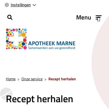
Instellingen
H
Menu
o
o
f
d
m
e
n
u
Home
Onze service
Recept herhalen
Recept herhalen