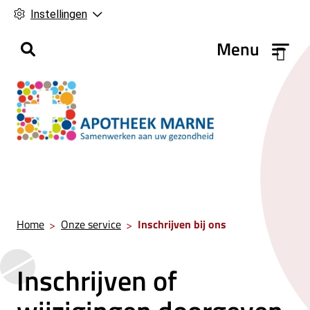
Instellingen
H
Menu
o
o
f
d
m
e
n
u
Home
Onze service
Inschrijven bij ons
Inschrijven of