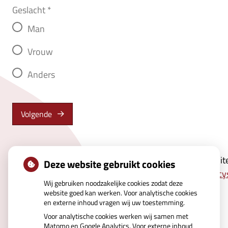
Geslacht
*
Man
Vrouw
Anders
Volgende
Persoonsgegevens die u verstrekt gebruiken wij uitslui
Deze website gebruikt cookies
mogelijk van dienst te zijn. Zie hiervoor ook ons
Privacy
Wij gebruiken noodzakelijke cookies zodat deze
verzenden te drukken gaat u hiermee akkoord.
website goed kan werken. Voor analytische cookies
en externe inhoud vragen wij uw toestemming.
Voor analytische cookies werken wij samen met
Matomo en Google Analytics. Voor externe inhoud