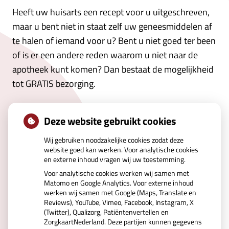
Heeft uw huisarts een recept voor u uitgeschreven,
maar u bent niet in staat zelf uw geneesmiddelen af
te halen of iemand voor u? Bent u niet goed ter been
of is er een andere reden waarom u niet naar de
apotheek kunt komen? Dan bestaat de mogelijkheid
tot GRATIS bezorging.
Wilt u gebruik maken van de
Deze website gebruikt cookies
gratis bezorgservice?
Wij gebruiken noodzakelijke cookies zodat deze
Neem dan
contact
met ons op, of vult u
website goed kan werken. Voor analytische cookies
het
“Aanmeldformulier services”
in.
en externe inhoud vragen wij uw toestemming.
Voor analytische cookies werken wij samen met
Matomo en Google Analytics. Voor externe inhoud
werken wij samen met Google (Maps, Translate en
Reviews), YouTube, Vimeo, Facebook, Instagram, X
(Twitter), Qualizorg, Patiëntenvertellen en
ZorgkaartNederland. Deze partijen kunnen gegevens