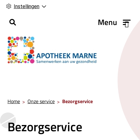
Instellingen
H
Menu
o
o
f
d
m
e
n
u
Home
Onze service
Bezorgservice
Bezorgservice