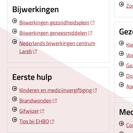
Zo
Bijwerkingen
Bijwerkingen gezondheidsplein
Gez
Bijwerkingen geneesmiddelen
Nederlands bijwerkingen centrum
Kie
Lareb
Vo
Ge
Eerste hulp
Dok
Ap
Kinderen en medicijnvergiftiging
Brandwonden
Med
Gifwijzer
Tips bij EHBO
Co