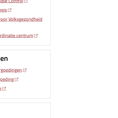
ease Control
reis
 voor Volksgezondheid
rdinatie centrum
gen
rgoedingen
goeding
n