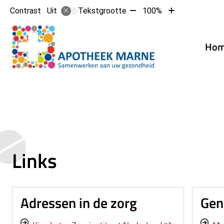
Tekst
Tekst
Contrast
Tekstgrootte
100%
Uit
verkleinen
vergroten
met
met
Hoofd
10%
10%
Ho
Links
Adressen in de zorg
Gen