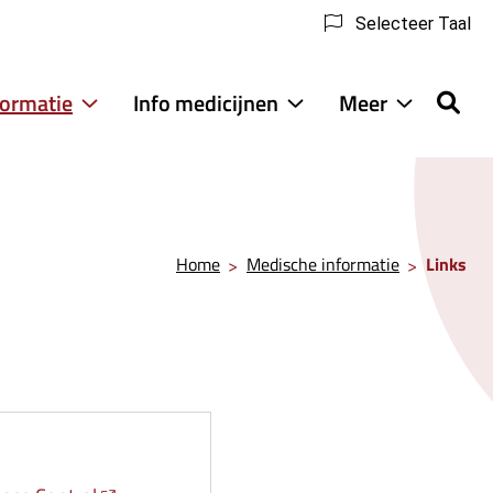
Selecteer Taal
formatie
Info medicijnen
Meer
Medische
Info
Meer
informatie
medicijnen
submenu
submenu
submenu
Home
Medische informatie
Links