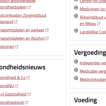
disch woordenboek
Centre for Dis
zondheidsplein
Medicijnen op 
dicijnkosten Zorginstituut
Rijksinstituut
derland
en Milieu
neesmiddelen en verkeer
Landelijke Coö
neesmiddelen en Alcohol
dicijnen
Vergoedin
Independer ve
ondheidsnieuws
Medicatie ver
zondheid & Co
Medicijnkoste
zondNU
.nl Gezondheid
Voeding
zondheidsnet