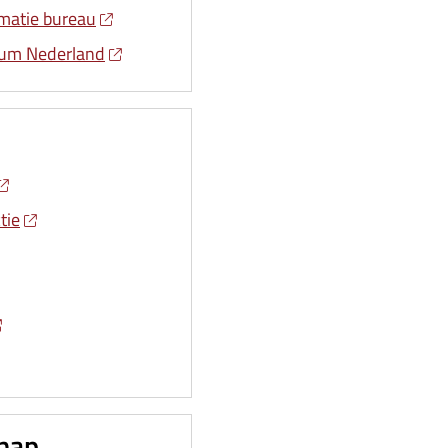
rmatie bureau
rum Nederland
tie
hap