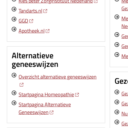
Kies beter Zorginstituut Nederland
Me
Ge
Tandarts.nl
Me
GGD
Ne
Apotheek.nl
Ge
Ge
Alternatieve
Me
geneeswijzen
Overzicht alternatieve geneeswijzen
Gez
Ge
Startpagina Homeopathie
Ge
Startpagina Alternatieve
Geneeswijzen
Nu
Ge