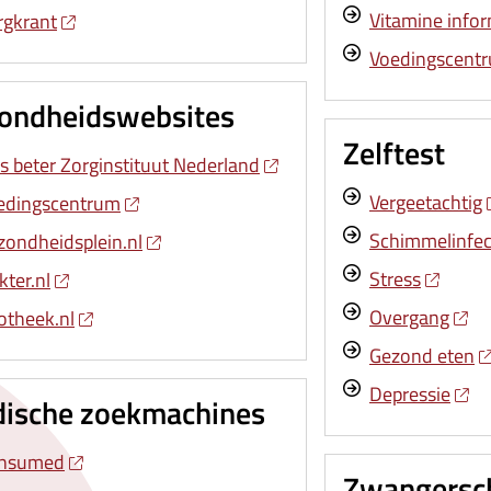
Vitamine info
rgkrant
Voedingscent
ondheidswebsites
Zelftest
s beter Zorginstituut Nederland
Vergeetachtig
edingscentrum
Schimmelinfec
zondheidsplein.nl
Stress
ter.nl
Overgang
otheek.nl
Gezond eten
Depressie
ische zoekmachines
nsumed
Zwangersc