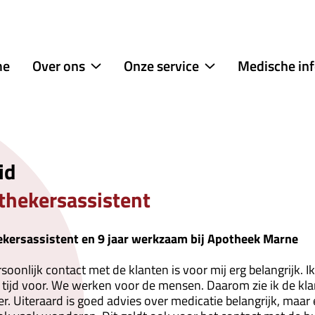
menu
me
Over ons
Onze service
Medische in
Over
Onze
ons
service
submenu
submenu
id
thekersassistent
kersassistent en 9 jaar
werkzaam bij Apotheek Marne
soonlijk contact met de klanten is voor mij erg belangrijk. 
 tijd voor. We werken voor de mensen. Daarom zie ik de klan
. Uiteraard is goed advies over medicatie belangrijk, maar e