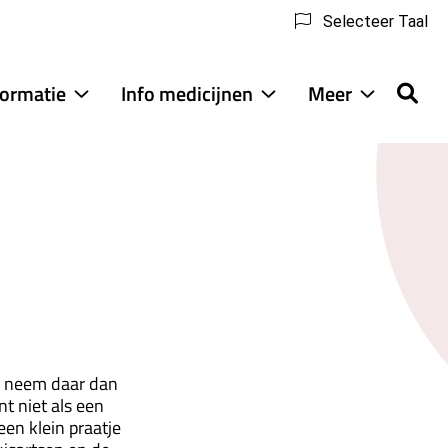
Selecteer Taal
formatie
Info medicijnen
Meer
Medische
Info
Meer
informatie
medicijnen
submenu
submenu
submenu
Ik neem daar dan
t niet als een
en klein praatje