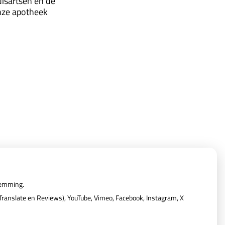
uisartsen en de
onze apotheek
Privacy verklaring
|
Cookie-instellingen
|
Voorwaarden
temming.
ranslate en Reviews), YouTube, Vimeo, Facebook, Instagram, X