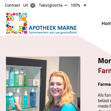
Tekst
Tekst
Contrast
Tekstgrootte
100%
Uit
verkleinen
vergroten
met
met
Hoofd
10%
10%
Ho
Mon
Far
Farmac
Als fa
belast
mede be