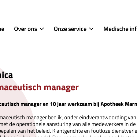
menu
me
Over ons
Onze service
Medische in
Over
Onze
ons
service
submenu
submenu
ica
maceutisch manager
eutisch manager en 10
jaar werkzaam bij Apotheek Mar
rmaceutisch manager ben ik, onder eindverantwoording van
 met de operationele aansturing van alle medewerkers in de
palen van het beleid. Klantgerichte en foutloze dienstverle