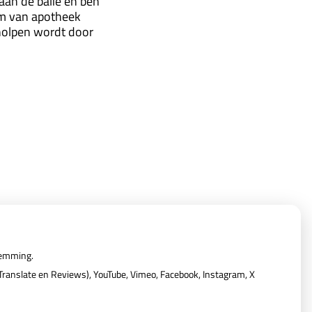
aan de balie en ben
eam van apotheek
eholpen wordt door
Privacy verklaring
|
Cookie-instellingen
|
Voorwaarden
temming.
ranslate en Reviews), YouTube, Vimeo, Facebook, Instagram, X