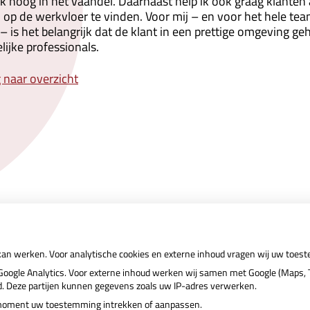
k hoog in het vaandel. Daarnaast help ik ook graag klanten 
jd op de werkvloer te vinden. Voor mij – en voor het hele t
– is het belangrijk dat de klant in een prettige omgeving g
lijke professionals.
 naar overzicht
 kan werken. Voor analytische cookies en externe inhoud vragen wij uw toes
ogle Analytics. Voor externe inhoud werken wij samen met Google (Maps, T
nd. Deze partijen kunnen gegevens zoals uw IP-adres verwerken.
r moment uw toestemming intrekken of aanpassen.