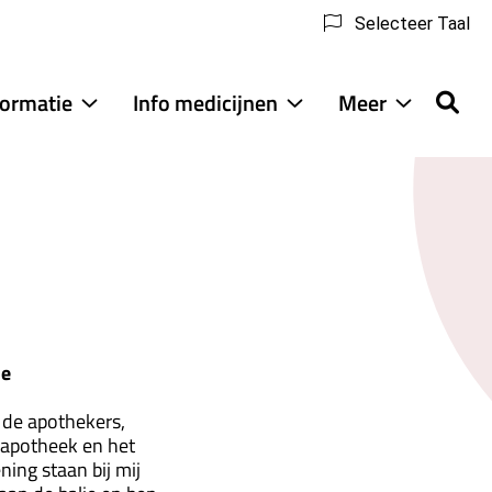
Selecteer Taal
formatie
Info medicijnen
Meer
Medische
Info
Meer
informatie
medicijnen
submenu
submenu
submenu
ne
 de apothekers,
 apotheek en het
ning staan bij mij