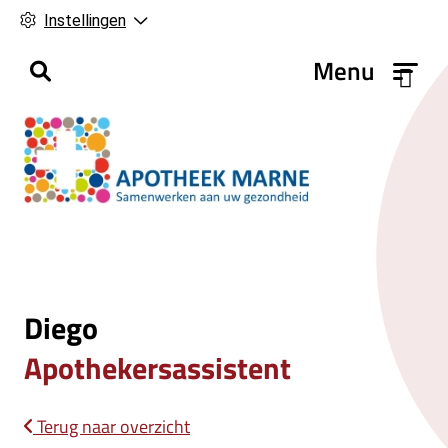
Instellingen
H
Menu
o
o
f
d
m
e
n
u
Diego
Apothekersassistent
Terug naar overzicht