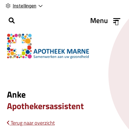
Instellingen
H
Menu
o
o
f
d
m
e
n
u
Anke
Apothekersassistent
Terug naar overzicht