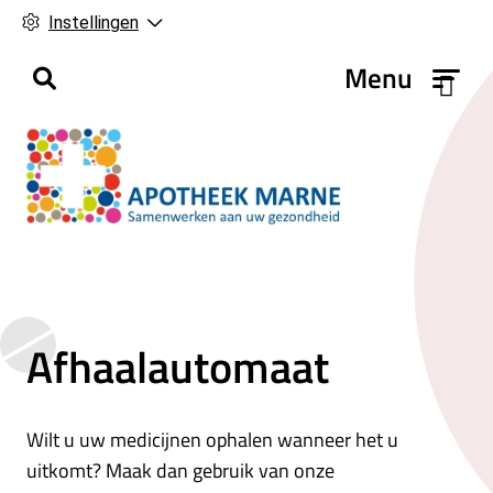
Instellingen
H
Menu
o
o
f
d
m
e
n
u
Afhaalautomaat
Wilt u uw medicijnen ophalen wanneer het u
uitkomt? Maak dan gebruik van onze